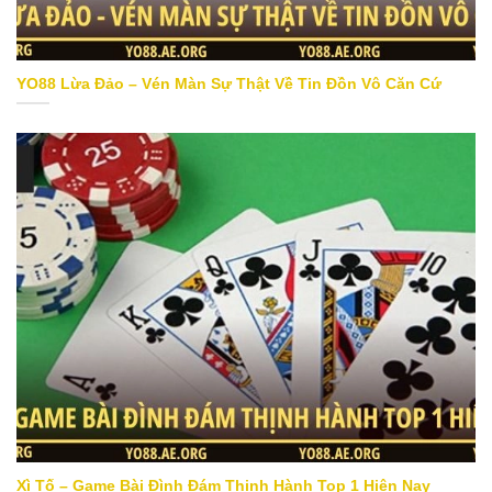
yo88 lừa đảo
YO88 Lừa Đảo – Vén Màn Sự Thật Về Tin Đồn Vô Căn Cứ
Giới thiệu xì tố
Xì Tố – Game Bài Đình Đám Thịnh Hành Top 1 Hiện Nay