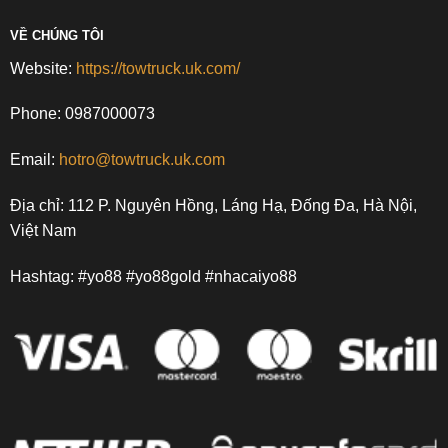
VỀ CHÚNG TÔI
Website:
https://towtruck.uk.com/
Phone: 0987000073
Email:
hotro@towtruck.uk.com
Địa chỉ: 112 P. Nguyên Hồng, Láng Hạ, Đống Đa, Hà Nội,
Việt Nam
Hashtag: #yo88 #yo88gold #nhacaiyo88