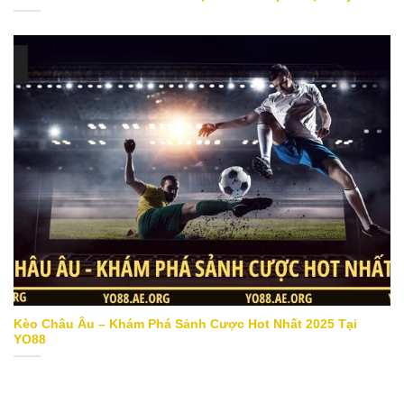
Giới thiệu kèo châu âu
Kèo Châu Âu – Khám Phá Sảnh Cược Hot Nhất 2025 Tại
YO88