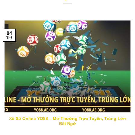
04
Th6
Giới thiệu xổ số online
Xổ Số Online YO88 – Mở Thưởng Trực Tuyến, Trúng Lớn
Bất Ngờ