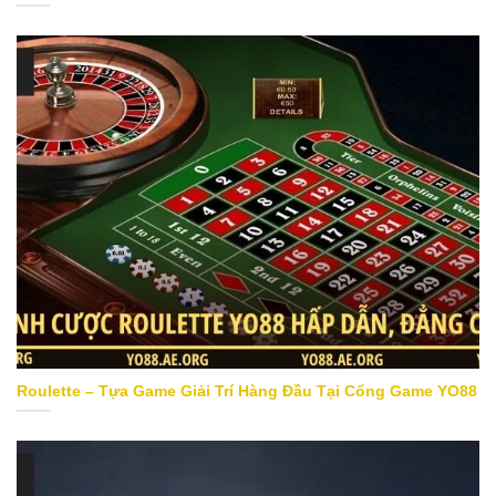
Sân chơi Rouette Yo88 - khẳng định đẳng cấp
Roulette – Tựa Game Giải Trí Hàng Đầu Tại Cổng Game YO88