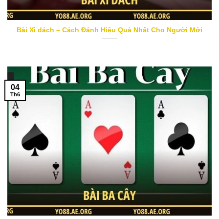
Cách chơi bài xì dách chuẩn xác
Bài Xì dách – Cách Đánh Hiệu Quả Nhất Cho Người Mới
04
Th6
Cách thắng khi đánh bài ba cây