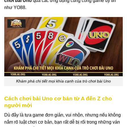
chơi bài Uno
qua các ứng dụng cùng cổng game uy tín
như YO88.
Khám phá chi tiết mọi khía cạnh của trò chơi bài Uno
Cách chơi bài Uno cơ bản từ A đến Z cho
người mới
Dù đây là tựa game đơn giản, vui nhộn, nhưng nếu không
nắm rõ luật chơi cơ bản, bạn rất dễ bị rối trong những ván