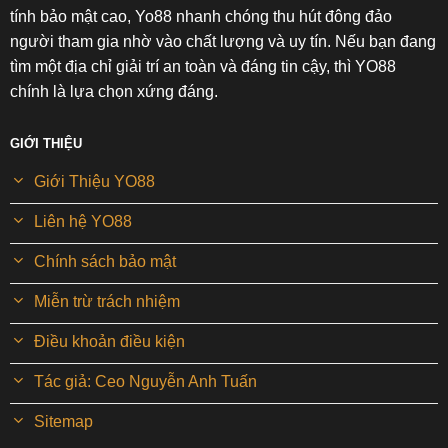
tính bảo mật cao, Yo88 nhanh chóng thu hút đông đảo
người tham gia nhờ vào chất lượng và uy tín. Nếu bạn đang
tìm một địa chỉ giải trí an toàn và đáng tin cậy, thì YO88
chính là lựa chọn xứng đáng.
GIỚI THIỆU
Giới Thiệu YO88
Liên hệ YO88
Chính sách bảo mật
Miễn trừ trách nhiệm
Điều khoản điều kiện
Tác giả: Ceo Nguyễn Anh Tuấn
Sitemap