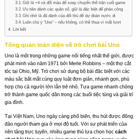
Giữ lá +4 và đổi màu để xoay chuyển thế trận cuối game
Ưu tiên đánh các quân số, giữ lá đặc biệt để phản công
Ghi nhớ lá đã đánh của đối thủ để dự đoán nước đi
Luôn chú ý “Uno” – nếu không, có thể thua vì mất lượt
Lời kết
Tổng quan toàn diện về trò chơi bài Uno
Uno là một trong những game nổi tiếng nhất thế giới, được
phát minh vào năm 1971 bởi Merle Robbins – một thợ cắt
tóc tại Ohio, Mỹ. Trò chơi sử dụng bộ bài đặc biệt với các
màu sắc bắt mắt cùng quy luật đơn giản, nhanh gọn, phù
hợp cho cả người lớn lẫn trẻ nhỏ. Tựa game nhanh chóng
trở thành game quốc dân trong các buổi tiệc tùng và giải trí
gia đình.
Tại Việt Nam, Uno ngày càng phổ biến, thu hút được đông
đảo người tham gia ở mọi độ tuổi. Với sự phát triển của
nền tảng trực tuyến, nhiều game thủ lựa chọn học
cách