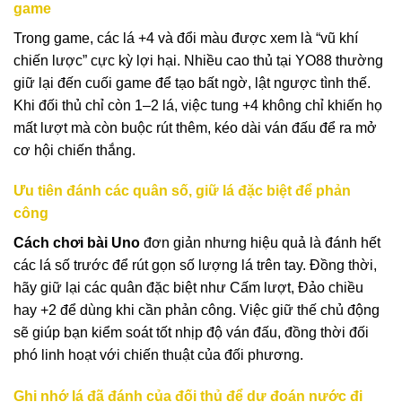
game
Trong game, các lá +4 và đổi màu được xem là “vũ khí
chiến lược” cực kỳ lợi hại. Nhiều cao thủ tại YO88 thường
giữ lại đến cuối game để tạo bất ngờ, lật ngược tình thế.
Khi đối thủ chỉ còn 1–2 lá, việc tung +4 không chỉ khiến họ
mất lượt mà còn buộc rút thêm, kéo dài ván đấu để ra mở
cơ hội chiến thắng.
Ưu tiên đánh các quân số, giữ lá đặc biệt để phản
công
Cách chơi bài Uno
đơn giản nhưng hiệu quả là đánh hết
các lá số trước để rút gọn số lượng lá trên tay. Đồng thời,
hãy giữ lại các quân đặc biệt như Cấm lượt, Đảo chiều
hay +2 để dùng khi cần phản công. Việc giữ thế chủ động
sẽ giúp bạn kiểm soát tốt nhịp độ ván đấu, đồng thời đối
phó linh hoạt với chiến thuật của đối phương.
Ghi nhớ lá đã đánh của đối thủ để dự đoán nước đi