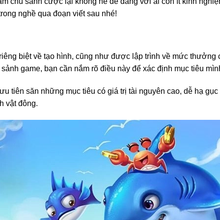
làm chủ sảnh cược lại không hề dễ dàng với ai còn ít kinh ngh
rong nghề qua đoạn viết sau nhé!
 riêng biệt về tạo hình, cũng như được lập trình về mức thưởng
a sảnh game, bạn cần nắm rõ điều này để xác định mục tiêu mì
y ưu tiên săn những mục tiêu có giá trị tài nguyên cao, dễ hạ gục
h vật đông.