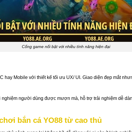
Cổng game nổi bật với nhiều tính năng hiện đại
C hay Mobile với thiết kế tối ưu UX/ UI. Giao diện đẹp mắt như
trải nghiệm người dùng được mượn mà, hỗ trợ trải nghiệm dễ d
chơi bắn cá YO88 từ cao thủ