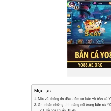
Mục lục
Một vài thông tin đặc điểm cơ bản về bắn cá 
Ghi nhận những tính năng nổi trong bắn cá Y
Đồ họa chuẩn HD 4K