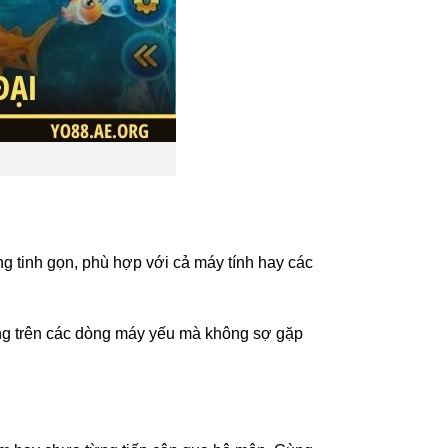
ng tinh gọn, phù hợp với cả máy tính hay các
àng trên các dòng máy yếu mà không sợ gặp