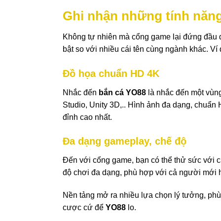
Ghi nhận những tính năng
Không tự nhiên mà cổng game lại đứng đầu doa
bật so với nhiều cái tên cùng ngành khác. Ví 
Đồ họa chuẩn HD 4K
Nhắc đến
bắn cá YO88
là nhắc đến một vùng
Studio, Unity 3D,.. Hình ảnh đa dạng, chuẩ
đỉnh cao nhất.
Đa dạng gameplay, chế độ
Đến với cổng game, bạn có thể thử sức với c
độ chơi đa dạng, phù hợp với cả người mới
Nền tảng mở ra nhiều lựa chọn lý tưởng, phù 
cược cứ để
YO88
lo.