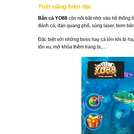
Tính năng hiện đại
Bắn cá YO88
còn nổi bật nhờ vào hệ thống t
đánh cá, đạn quang phổ, súng laser, bom băng,
Đặc biệt với những boss hay cá lớn khi bị 
tốn xu, mở khóa thêm trang bị,…