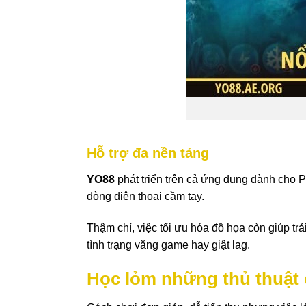
Hỗ trợ đa nền tảng
YO88
phát triển trên cả ứng dụng dành cho P
dòng điện thoại cầm tay.
Thậm chí, việc tối ưu hóa đồ họa còn giúp 
tình trạng văng game hay giật lag.
Học lỏm những thủ thuật 