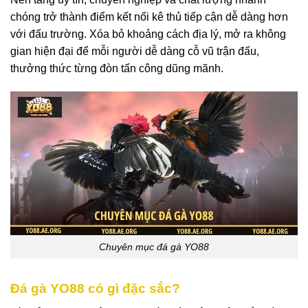
chóng trở thành điểm kết nối kê thủ tiếp cận dễ dàng hơn
với đấu trường. Xóa bỏ khoảng cách địa lý, mở ra không
gian hiện đại để mỗi người dễ dàng cỗ vũ trận đấu,
thưởng thức từng đòn tấn công dũng mãnh.
Chuyên mục đá gà YO88
Đá gà YO88 có gì đặc sắc?