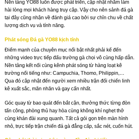
Nền tảng YO88 luôn được phát triển, cập nhật nhằm làm
hài lòng mọi khách hàng truy cập. Vậy cho nên sảnh đá gà
tại đây cũng nhận về đánh giá cao bởi sự chỉn chu về chất
lượng dịch vụ và tính năng.
Phát sóng Đá gà YO88 kịch tính
Điểm mạnh của chuyên mục nổi bật nhất phải kể đến
những video trực tiếp đấu trường gà chọi vô cùng hấp dẫn.
Nền tảng kết nối cùng kênh phát sóng từ hàng loạt kê
trường nổi tiếng như: Campuchia, Thomo, Philippin,…
Qua đó cập nhật đến người xem nhiều trận đối chiến linh
kê xuất sắc, mãn nhãn và gay cấn nhất.
Góc quay từ bao quát đến bắt cận, thưởng thức từng đòn
tấn công, phòng thủ hay hòa cùng không khí nghẹt thở
cùng khán đài xung quanh. Tất cả gói gọn trên màn hình
nhỏ, trực tiếp trận chiến đá gà đẳng cấp, sắc nét, cuốn hút.