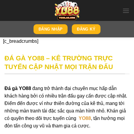
Bỏ
qua
nội
dung
ĐĂNG NHẬP
ĐĂNG KÝ
[c_breadcrumbs]
ĐÁ GÀ YO88 – KÊ TRƯỜNG TRỰC
TUYẾN CẬP NHẬT MỌI TRẬN ĐẤU
Đá gà YO88
đang trở thành đại chuyên mục hấp dẫn
khách hàng bởi có nhiều trận đấu gay cấn được cập nhật.
Điểm đến được ví như thiên đường của kê thủ, mang tới
những màn tranh tài đặc sắc qua màn hình nhỏ. Khán giả
có quyền theo dõi trực tuyến cùng
YO88
, tận hưởng mọi
đòn tấn công uy vũ và tham gia cá cược.