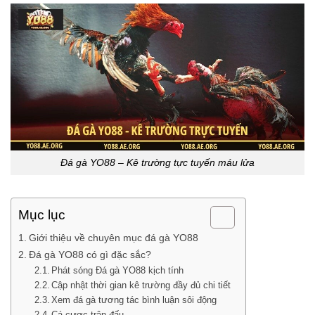
Đá gà YO88 – Kê trường tực tuyến máu lửa
Mục lục
Giới thiệu về chuyên mục đá gà YO88
Đá gà YO88 có gì đặc sắc?
Phát sóng Đá gà YO88 kịch tính
Cập nhật thời gian kê trường đầy đủ chi tiết
Xem đá gà tương tác bình luận sôi động
Cá cược trận đấu