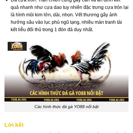
quả nhanh như cựa dao tuy nhiên đặc trưng cựa tròn lại
là hình mũi kim lớn, dài, nhọn. Vết thương gây ảnh
hưởng sâu vào lục phủ ngũ tạng, nhiều màn tranh tài
kết liễu đối thủ trong 1 đòn đá duy nhất.
Các hình thức đá gà YO88 nổi bật
Lời kết