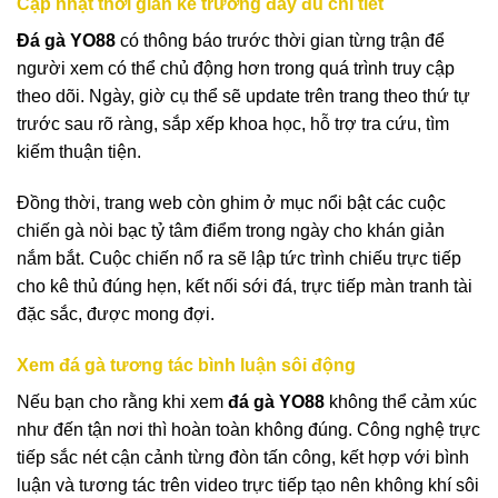
Cập nhật thời gian kê trường đầy đủ chi tiết
Đá gà YO88
có thông báo trước thời gian từng trận để
người xem có thể chủ động hơn trong quá trình truy cập
theo dõi. Ngày, giờ cụ thể sẽ update trên trang theo thứ tự
trước sau rõ ràng, sắp xếp khoa học, hỗ trợ tra cứu, tìm
kiếm thuận tiện.
Đồng thời, trang web còn ghim ở mục nổi bật các cuộc
chiến gà nòi bạc tỷ tâm điểm trong ngày cho khán giản
nắm bắt. Cuộc chiến nổ ra sẽ lập tức trình chiếu trực tiếp
cho kê thủ đúng hẹn, kết nối sới đá, trực tiếp màn tranh tài
đặc sắc, được mong đợi.
Xem đá gà tương tác bình luận sôi động
Nếu bạn cho rằng khi xem
đá gà YO88
không thể cảm xúc
như đến tận nơi thì hoàn toàn không đúng. Công nghệ trực
tiếp sắc nét cận cảnh từng đòn tấn công, kết hợp với bình
luận và tương tác trên video trực tiếp tạo nên không khí sôi